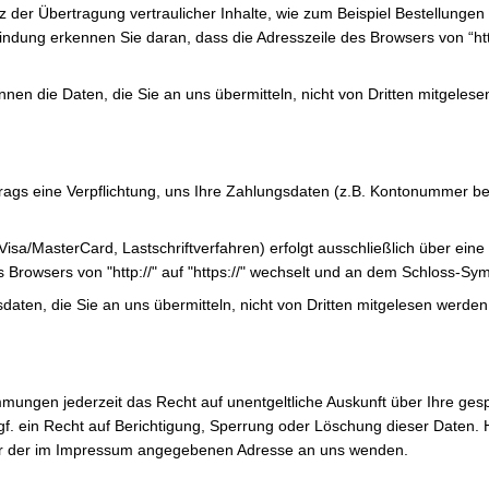
 der Übertragung vertraulicher Inhalte, wie zum Beispiel Bestellungen 
ndung erkennen Sie daran, dass die Adresszeile des Browsers von “http
nnen die Daten, die Sie an uns übermitteln, nicht von Dritten mitgeles
trags eine Verpflichtung, uns Ihre Zahlungsdaten (z.B. Kontonummer b
isa/MasterCard, Lastschriftverfahren) erfolgt ausschließlich über eine
Browsers von "http://" auf "https://" wechselt und an dem Schloss-Symb
aten, die Sie an uns übermitteln, nicht von Dritten mitgelesen werden
mungen jederzeit das Recht auf unentgeltliche Auskunft über Ihre ge
. ein Recht auf Berichtigung, Sperrung oder Löschung dieser Daten.
er der im Impressum angegebenen Adresse an uns wenden.