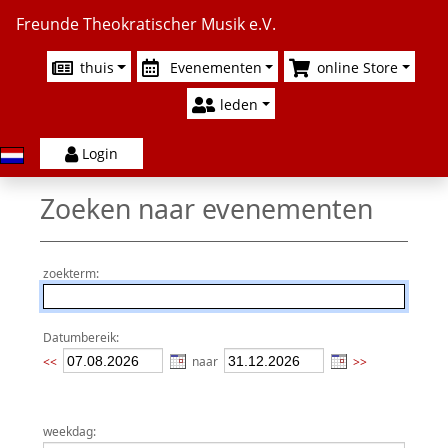
Freunde Theokratischer Musik e.V.
thuis
Evenementen
online Store
leden
Login
Zoeken naar evenementen
zoekterm:
Datumbereik:
<<
naar
>>
weekdag: