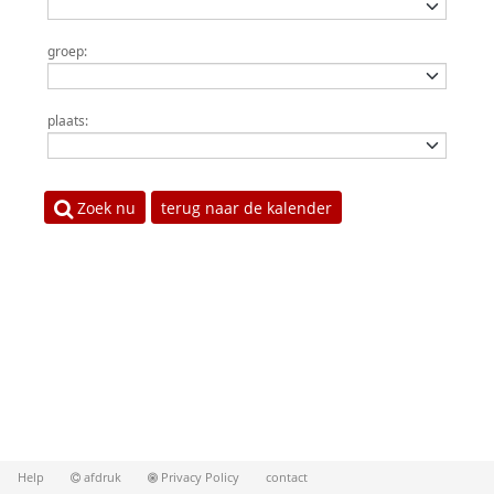
groep:
plaats:
Zoek nu
terug naar de kalender
Help
afdruk
Privacy Policy
contact